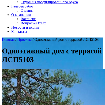
Срубы из профилированного бруса
Галерея работ
Отзывы
О компании
Вакансии
Вопрос – Ответ
Новости и акции
Контакты
Главная
/
Проекты
/
Одноэтажный дом с террасой ЛСП5103
Одноэтажный дом с террасой
ЛСП5103