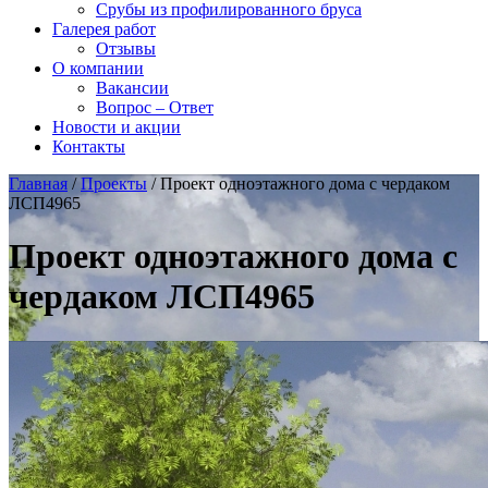
Срубы из профилированного бруса
Галерея работ
Отзывы
О компании
Вакансии
Вопрос – Ответ
Новости и акции
Контакты
Главная
/
Проекты
/
Проект одноэтажного дома с чердаком
ЛСП4965
Проект одноэтажного дома с
чердаком ЛСП4965