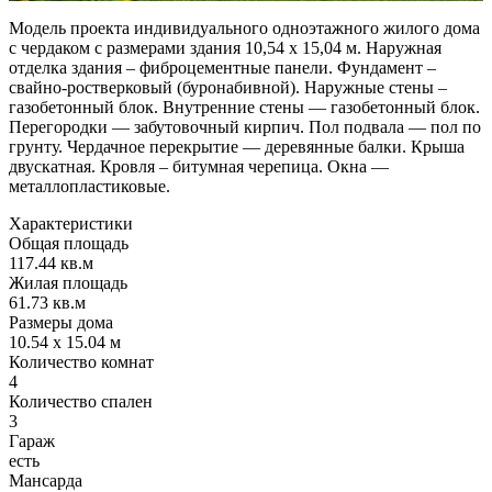
Модель проекта индивидуального одноэтажного жилого дома
с чердаком с размерами здания 10,54 x 15,04 м. Наружная
отделка здания – фиброцементные панели. Фундамент –
свайно-ростверковый (буронабивной). Наружные стены –
газобетонный блок. Внутренние стены — газобетонный блок.
Перегородки — забутовочный кирпич. Пол подвала — пол по
грунту. Чердачное перекрытие — деревянные балки. Крыша
двускатная. Кровля – битумная черепица. Окна —
металлопластиковые.
Характеристики
Общая площадь
117.44 кв.м
Жилая площадь
61.73 кв.м
Размеры дома
10.54 x 15.04 м
Количество комнат
4
Количество спален
3
Гараж
есть
Мансарда